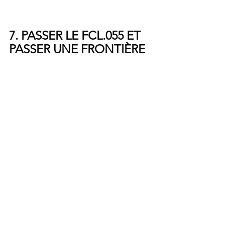
7. PASSER LE FCL.055 ET 
PASSER UNE FRONTIÈRE 
L'examen du FCL.055 vous permet 
de valider la compétence radio en 
langue anglaise. Vous pouvez ainsi 
passer une frontière, et étendre 
vos champs de possibilité en 
matière de destinations.