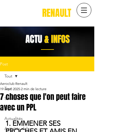
AÉROCLUB
RENAULT
ACTU
& INFOS
Post
Tout
Aeroclub Renault
Tout
19 sept. 2025
2 min de lecture
7 choses que l'on peut faire
Sécurité
avec un PPL
Divers
Actualités
1. EMMENER SES 
Activités club
PROCHES ET AMIS EN 