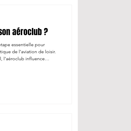
son aéroclub ?
étape essentielle pour
que de l’aviation de loisir.
, l’aéroclub influence
otre sécurité et votre plaisir
 critères à prendre en
tretien des avions La sécurité
 Renseignez-vous sur
réquence des contrôles et le
n aér