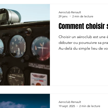
Aeroclub Renault
29 janv.
2 min de lecture
Comment choisir 
Choisir un aéroclub est une 
débuter ou poursuivre sa prati
Au-delà du simple lieu de vol
directement votre formation, v
de voler. Voici les principaux
compte. 1. La sécurité et l’en
doit être le premier critère.
l’entretien de la flotte, la f
sérieux du suivi technique. U
Aeroclub Renault
19 sept. 2025
2 min de lecture