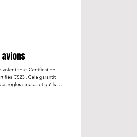
s avions
 volent sous Certificat de
tifiés CS23 . Cela garantit
es règles strictes et qu’ils ne
 parfaitement conformes.
 effectué par Aéro Saint Cyr.
gatoires L’entretien des
 entre autres : visite 50 heures
cations de sécurité, visite 100