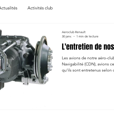
Actualités
Activités club
Aeroclub Renault
30 janv.
1 min de lecture
L'entretien de no
Les avions de notre aéro-club
Navigabilité (CDN), avions cer
qu’ils sont entretenus selon d
peuvent voler que s’ils sont
L'entretien de nos avions est
Des visites régulières et obli
avions est planifié à l’avance,
: contrôles généraux et vérifi
heures :