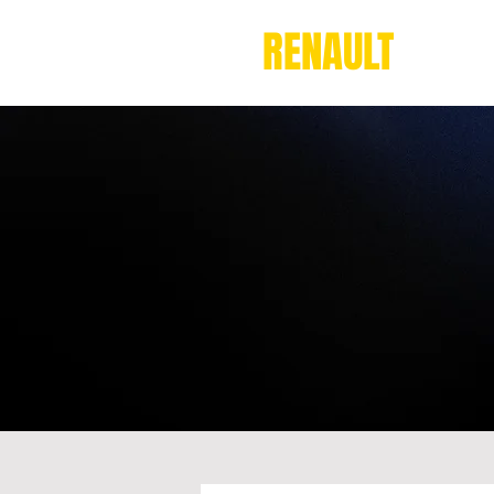
AÉROCLUB
RENAULT
V