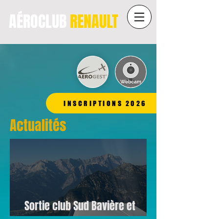
AÉROCLUB
RENAULT
INSCRIPTIONS 2026
Actualités
Sortie club Sud Bavière et